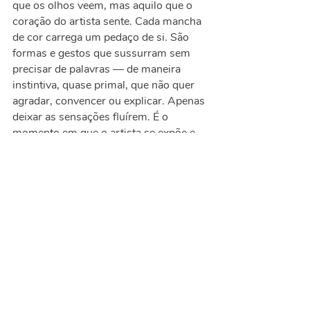
que os olhos veem, mas aquilo que o
coração do artista sente. Cada mancha
de cor carrega um pedaço de si. São
formas e gestos que sussurram sem
precisar de palavras — de maneira
instintiva, quase primal, que não quer
agradar, convencer ou explicar. Apenas
deixar as sensações fluírem. É o
momento em que o artista se expõe e
diz ao mundo: “Este sou eu, inteiro, sem
máscaras. Este sou eu, puro.”
CONTATO
Tel
(11) 3539-1442