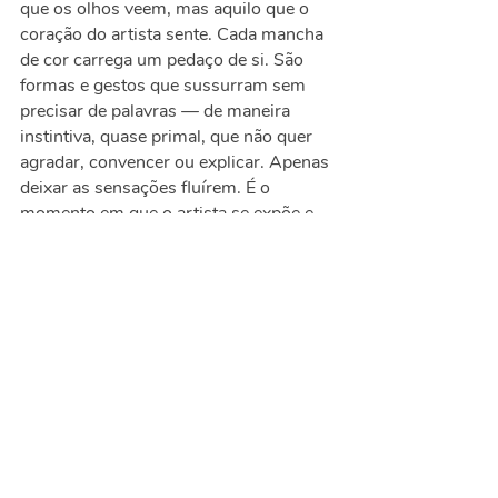
que os olhos veem, mas aquilo que o
coração do artista sente. Cada mancha
de cor carrega um pedaço de si. São
formas e gestos que sussurram sem
precisar de palavras — de maneira
instintiva, quase primal, que não quer
agradar, convencer ou explicar. Apenas
deixar as sensações fluírem. É o
momento em que o artista se expõe e
diz ao mundo: “Este sou eu, inteiro, sem
máscaras. Este sou eu, puro.”
CONTATO
Tel
(11) 3539-1442